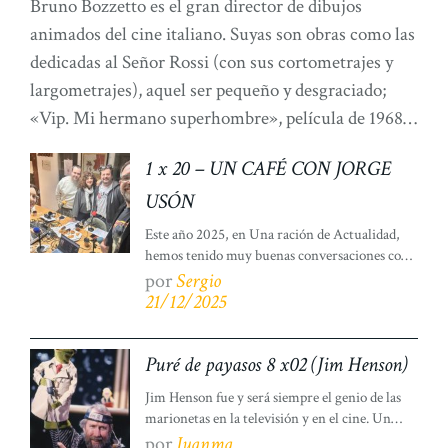
Bruno Bozzetto es el gran director de dibujos
animados del cine italiano. Suyas son obras como las
dedicadas al Señor Rossi (con sus cortometrajes y
largometrajes), aquel ser pequeño y desgraciado;
«Vip. Mi hermano superhombre», película de 1968;
o «Allegro non troppo», una curiosa respuesta
1 x 20 – UN CAFÉ CON JORGE
transalpina a «Fantasía» de Disney.Uno de los
USÓN
mejores colaboradores de […]
Este año 2025, en Una ración de Actualidad,
hemos tenido muy buenas conversaciones con
personas maravillosas, siempre sazonadas con
por
Sergio
una pizca de Moratalaz, ya sea por sus gentes,
21/12/2025
por sus lugares o por sus intereses.Hemos
conversado con un fondo de blues, apoyando el
Festival Internacional de Blues de Moratalaz —
Puré de payasos 8 x02 (Jim Henson)
que esperamos siga celebrándose—; hablamos
Jim Henson fue y será siempre el genio de las
del […]
marionetas en la televisión y en el cine. Un
visionario que, desde 1954 hasta su prematura
por
Juanma