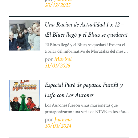
muerte en 1990, creó un nuevo concepto en el
20/12/2025
arte de los títeres. Desde la más sencilla, pero la
más mágica, como fue la rana Kermit
(confeccionada con un […]
Una Ración de Actualidad 1 x 12 –
¡El Blues llegó y el Blues se quedará!
¡El Blues llegó y el Blues se quedará! Ese era el
titular del informativo de Moratalaz del mes de
octubre de 2024, apenas un mes después nos
por
Marisol
enteramos que la Junta de Moratalaz desestima
31/01/2025
incluirlo en el presupuesto anual del distrito,
haciendo imposible su celebración.El Festival
Internacional de Blues de Moratalaz incluía y
Especial Puré de payasos. Funifá y
organizaba más […]
Lufo con Los Aurones
Los Aurones fueron unas marionetas que
protagonizaron una serie de RTVE en los años
80. Fueron también una película, «La tribu de
por
Juanma
los Aurones» y fue también un disco con su
30/03/2024
banda sonora (compuesta la música del mismo
por Josep Roig). Sobre tal disco hemos creado