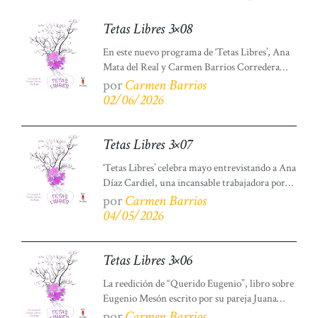
de Madrid. Durante la entrevista dialogamos sobre
Tetas Libres 3×08
la prensa en la zona Republicana, durante la Guerra
Civil. Comparte este/a entradaCompártelo Publícalo
En este nuevo programa de ‘Tetas Libres’, Ana
Mata del Real y Carmen Barrios Corredera
entrevistan a Lucía Santos Félix, mujer
por
Carmen Barrios
feminista, activista vecinal y social, luchadora
02/06/2026
por los derechos de las personas con diversidad
funcional. La conversación gira en torno a la
discriminación que sufren las personas con
Tetas Libres 3×07
diversidad funcional y la violencia social […]
‘Tetas Libres’ celebra mayo entrevistando a Ana
Díaz Cardiel, una incansable trabajadora por
los derechos de inclusión de las personas sordas.
por
Carmen Barrios
Ana Mata del Real y Carmen Barrios
04/05/2026
Corredera dialogan con esta mujer, traductora
de lengua de signos, sobre la atención a las
personas sordas y sordociegas, así como las
Tetas Libres 3×06
necesidades de inversión pública para […]
La reedición de “Querido Eugenio”, libro sobre
Eugenio Mesón escrito por su pareja Juana
Doña animó a ‘Tetas Libres’ a hacer un
por
Carmen Barrios