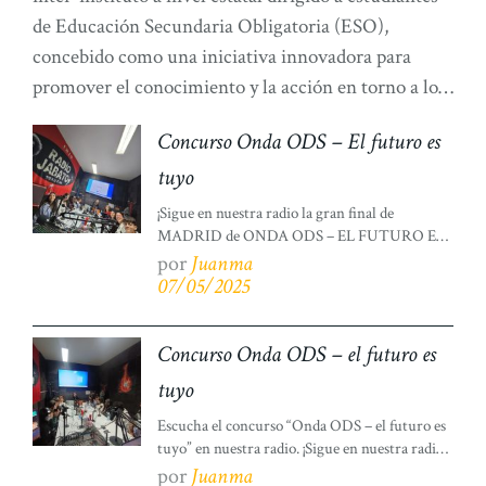
de Educación Secundaria Obligatoria (ESO),
concebido como una iniciativa innovadora para
promover el conocimiento y la acción en torno a los
Objetivos de Desarrollo Sostenible (ODS) y la
Concurso Onda ODS – El futuro es
Agenda 2030. Esta tercera edición del proyecto se
tuyo
propone experimentar […]
¡Sigue en nuestra radio la gran final de
MADRID de ONDA ODS – EL FUTURO ES
TUYO! En esta emisión es el turno de: IES
por
Juanma
Vallecas Magerit (Madrid) VS IES Pablo
07/05/2025
Picasso (Pinto) Estamos emitiendo, gracias a la
URCM, la fase regional de Madrid del
concurso interinstitutos de Onda ODS: EL
Concurso Onda ODS – el futuro es
FUTURO ES TUYO con […]
tuyo
Escucha el concurso “Onda ODS – el futuro es
tuyo” en nuestra radio. ¡Sigue en nuestra radio
la emoción de ONDA ODS – EL FUTURO ES
por
Juanma