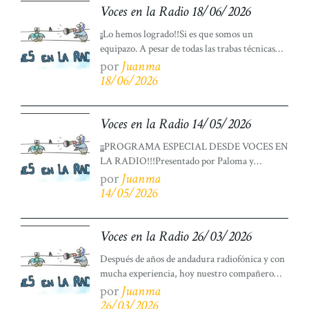
compañeros y amigos de la Miniresidencia y
Voces en la Radio 18/06/2026
[…]
¡¡Lo hemos logrado!!Si es que somos un
equipazo. A pesar de todas las trabas técnicas
acontecidas en el programa de hoy, somos
por
Juanma
persistentes y no nos damos por vencidos/as.
18/06/2026
Así que…. ¡¡Traemos un nuevo programa!!
Adaptándonos a los imprevistos, compartimos
una nueva edición de Voces en la Radio de la
Voces en la Radio 14/05/2026
mano de Víctor y del […]
¡¡¡PROGRAMA ESPECIAL DESDE VOCES EN
LA RADIO!!!Presentado por Paloma y
dinamizado por José Luis, Yoli y Alan. Hoy
por
Juanma
traemos un especial sobre nuestro viaje a
14/05/2026
Mallorca para contaros nuestras vivencias
durante los 8 días que hemos estado allí de
viaje. Vais a poder conocer las mejores
Voces en la Radio 26/03/2026
anécdotas acontecidas, los datos más curiosos e
Después de años de andadura radiofónica y con
interesantes sobre […]
mucha experiencia, hoy nuestro compañero
Abdel, se lanza por primera vez a ser el
por
Juanma
presentador y dinamizador de este nuevo
26/03/2026