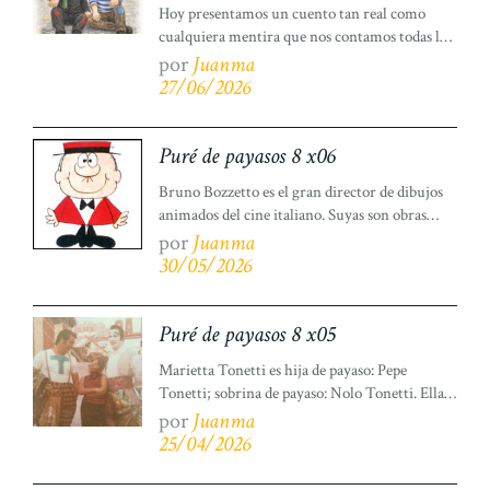
Hoy presentamos un cuento tan real como
cualquiera mentira que nos contamos todas las
mañanas al despertarnos, y que hemos querido
por
Juanma
llamar «El cuento de la calle apartada». Solo les
27/06/2026
pedimos que no hagan caso al cuento, y no se
aparten de su escucha.«El cuento de la calle
apartada» está protagonizado por Noe y
Puré de payasos 8 x06
Sandra, […]
Bruno Bozzetto es el gran director de dibujos
animados del cine italiano. Suyas son obras
como las dedicadas al Señor Rossi (con sus
por
Juanma
cortometrajes y largometrajes), aquel ser
30/05/2026
pequeño y desgraciado; «Vip. Mi hermano
superhombre», película de 1968; o «Allegro
non troppo», una curiosa respuesta transalpina
Puré de payasos 8 x05
a «Fantasía» de Disney.Uno de los mejores
Marietta Tonetti es hija de payaso: Pepe
colaboradores de […]
Tonetti; sobrina de payaso: Nolo Tonetti. Ella
misma, nacida en el circo, artista circense.
por
Juanma
Igualmente es una magnífica escritora, como lo
25/04/2026
demuestra con las palabras que, escritas en el
viento, nos ha regalado para nuestro puré a la