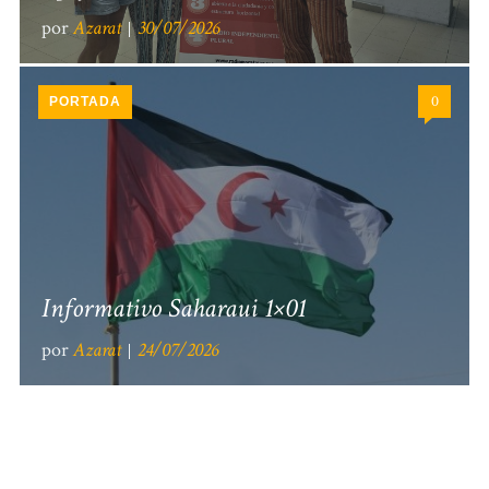
por
Azarat
30/07/2026
0
PORTADA
Informativo Saharaui 1×01
por
Azarat
24/07/2026