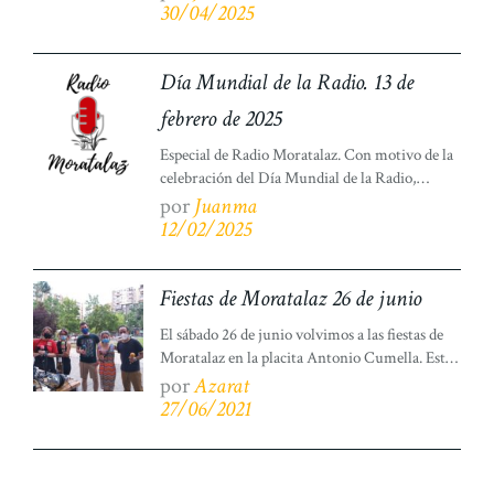
TUYO! Turno ahora para la segunda semifinal:
30/04/2025
Miércoles 30, 12h semifinal 2: IES Vallecas
Magerit, de Madrid. El IES Jaime Ferrán Clúa,
de San Fernando de Henares. Recuerda que […]
Día Mundial de la Radio. 13 de
febrero de 2025
Especial de Radio Moratalaz. Con motivo de la
celebración del Día Mundial de la Radio,
hemos preparado un programa especial
por
Juanma
realizado por varios de nuestros programas
12/02/2025
actualmente en emisión: Tetas libres, Una
ración de actualidad, Moratalaz en la radio,
Voces en la radio y Puré de payasos. Como
Fiestas de Moratalaz 26 de junio
artista invitado, Chuso, uno de los fundadores
El sábado 26 de junio volvimos a las fiestas de
[…]
Moratalaz en la placita Antonio Cumella. Esta
vez disfrutamos de un divertido truco de magia
por
Azarat
a cargo de Funifá y su ayudante. Pudimos
27/06/2021
entrevistar a Mercedes de la Asociación de
Vecinos Avance, y a Sergio, del Foro Local de
Moratalaz, quienes nos contaron una bonita