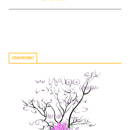
programa. De su mano iremos
introduciéndonos en las diferentes secciones,
las cuales en esta ocasión forman todas parte de
los Espacios Personales. ¡ESCHÚCA ESTE
NUEVO PROGRAMAZO! Comparte […]
FEMINISMO