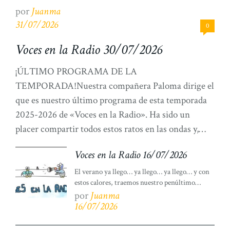
por
Juanma
31/07/2026
0
Voces en la Radio 30/07/2026
¡ÚLTIMO PROGRAMA DE LA
TEMPORADA!Nuestra compañera Paloma dirige el
que es nuestro último programa de esta temporada
2025-2026 de «Voces en la Radio». Ha sido un
placer compartir todos estos ratos en las ondas y,
comprobar como todo el trabajo ha dado su
Voces en la Radio 16/07/2026
resultado. ¡Terminamos la temporada muy
satisfechos/as y agradecidos/as! Para terminar por
El verano ya llego… ya llego… ya llego… y con
estos calores, traemos nuestro penúltimo
todo […]
programa de esta temporada antes de las
por
Juanma
vacaciones de verano en agosto. Hoy ha sido un
16/07/2026
programa especial y más divertido si cabe de lo
normal, gracias a una nueva visita de nuestros