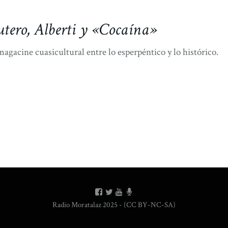
utero, Alberti y «Cocaína»
agacine cuasicultural entre lo esperpéntico y lo histórico.
Radio Moratalaz 2025 - (CC BY-NC-SA)