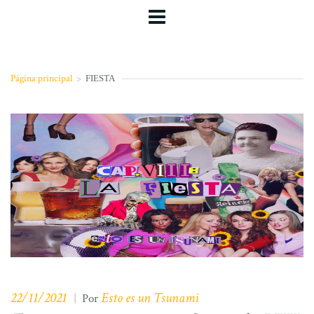
Página principal
>
FIESTA
22/11/2021
Esto es un Tsunami
|
Por