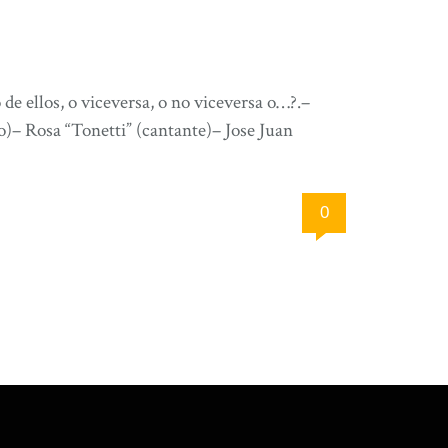
e ellos, o viceversa, o no viceversa o…?.–
o)– Rosa “Tonetti” (cantante)– Jose Juan
0