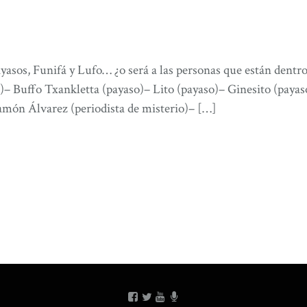
sos, Funifá y Lufo… ¿o será a las personas que están dentro d
)– Buffo Txankletta (payaso)– Lito (payaso)– Ginesito (payas
ón Álvarez (periodista de misterio)– […]