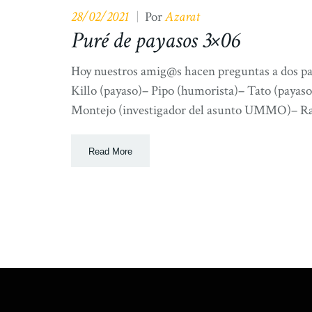
28/02/2021
Azarat
|
Por
Puré de payasos 3×06
Hoy nuestros amig@s hacen preguntas a dos paya
Killo (payaso)– Pipo (humorista)– Tato (payaso
Montejo (investigador del asunto UMMO)– Ram
Read More