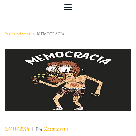
Página principal
>
MEMOCRACIA
28/11/2018
Zaumasein
|
Por