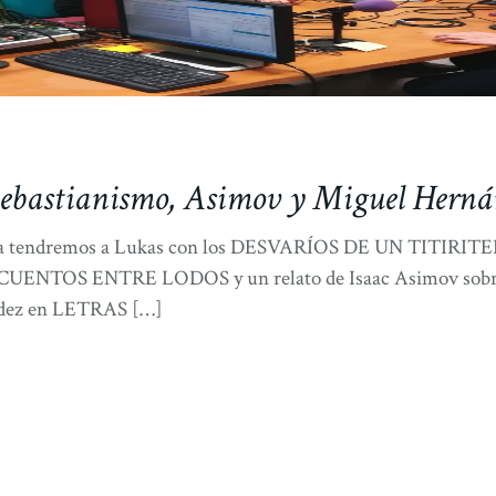
 Sebastianismo, Asimov y Miguel Hern
era tendremos a Lukas con los DESVARÍOS DE UN TITIRITER
n CUENTOS ENTRE LODOS y un relato de Isaac Asimov sobre u
ndez en LETRAS […]