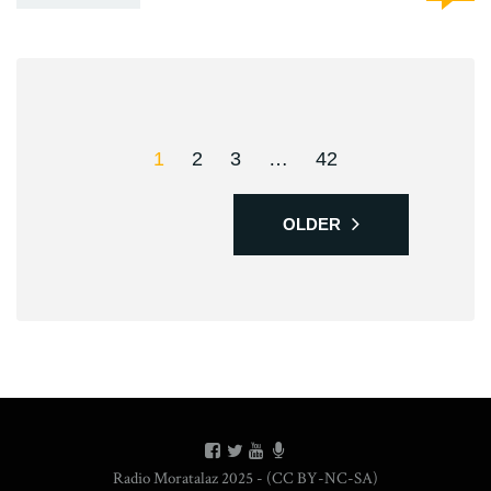
1
2
3
…
42
OLDER
Radio Moratalaz 2025 - (CC BY-NC-SA)