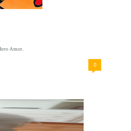
adero Amor.
0