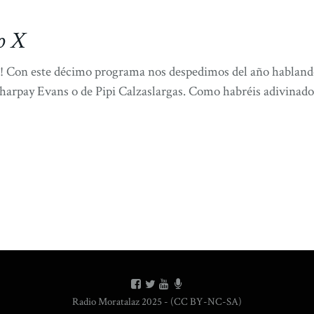
o X
í! Con este décimo programa nos despedimos del año hablando
Sharpay Evans o de Pipi Calzaslargas. Como habréis adivinado p
Radio Moratalaz 2025 - (CC BY-NC-SA)