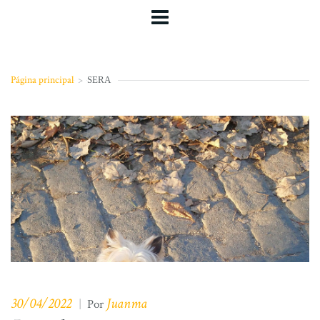
Página principal
>
SERA
30/04/2022
Juanma
|
Por