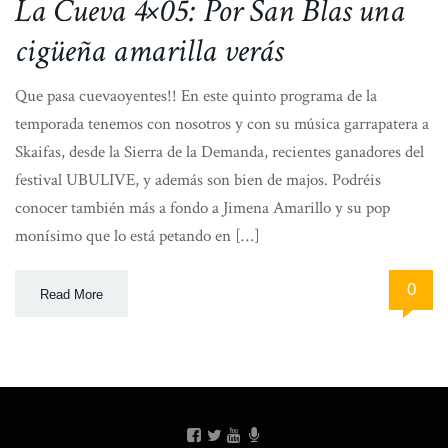
La Cueva 4×05: Por San Blas una
cigüeña amarilla verás
Que pasa cuevaoyentes!! En este quinto programa de la
temporada tenemos con nosotros y con su música garrapatera a
Skaifas, desde la Sierra de la Demanda, recientes ganadores del
festival UBULIVE, y además son bien de majos. Podréis
conocer también más a fondo a Jimena Amarillo y su pop
monísimo que lo está petando en […]
0
Read More