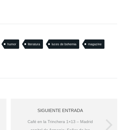
humor
literatura
luces de bohemia
magazine
SIGUIENTE ENTRADA
Café en la Trinchera 1×13 – Madrid
capital de Armenia; Señor de los