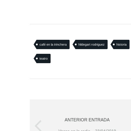
café en la trinchera
hildegart rodriguez
historia
teatro
ANTERIOR ENTRADA
Voces en la radio – 23/04/2019