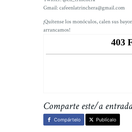
Gmail: cafeenlatrinchera@gmail.com
¡Quítense los monóculos, calen sus bayone
arrancamos!
Comparte este/a entrad
Compártelo
Publícalo