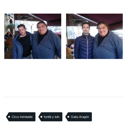
Circo Inimitable
funifá y lufo
Gaby Aragón