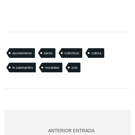
ayuntamiento
barrio
colectivos
cultura
la salamandra
moratalaz
ocio
ANTERIOR ENTRADA