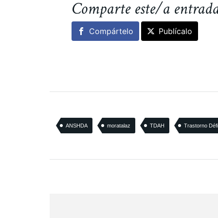
Comparte este/a entrad
Compártelo
Publícalo
ANSHDA
moratalaz
TDAH
Trastorno Défi