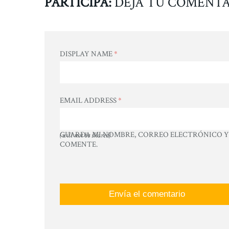
PARTICIPA:
DEJA TU COMENTA
DISPLAY NAME
*
EMAIL ADDRESS
*
GUARDA MI NOMBRE, CORREO ELECTRÓNICO Y 
(will not be shared)
COMENTE.