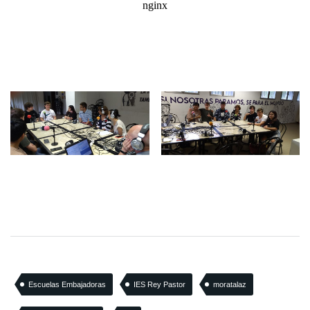
Escuelas Embajadoras
IES Rey Pastor
moratalaz