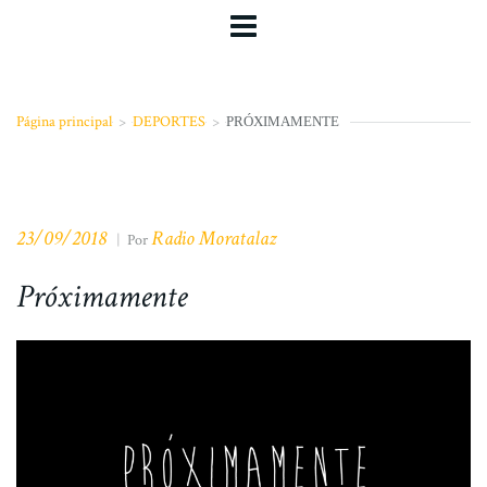
Página principal
>
DEPORTES
>
PRÓXIMAMENTE
23/09/2018
Radio Moratalaz
|
Por
Próximamente