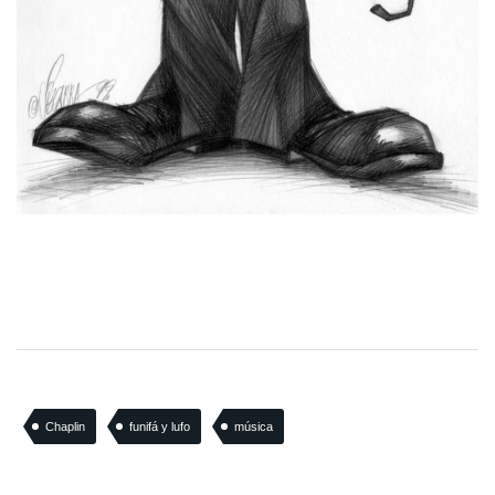
Chaplin
funifá y lufo
música