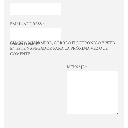
EMAIL ADDRESS
*
GUARDA MI NOMBRE, CORREO ELECTRÓNICO Y WEB
(will not be shared)
EN ESTE NAVEGADOR PARA LA PRÓXIMA VEZ QUE
COMENTE.
MENSAJE
*