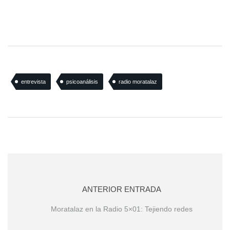
entrevista
psicoanálisis
radio moratalaz
ANTERIOR ENTRADA
Moratalaz en la Radio 5×01: Tejiendo redes