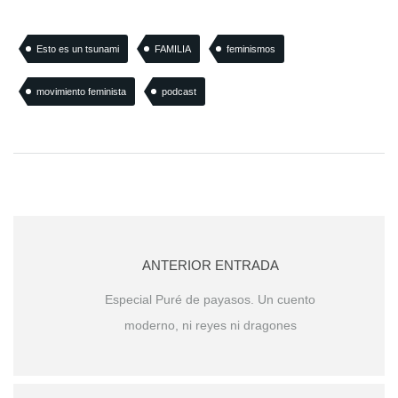
Esto es un tsunami
FAMILIA
feminismos
movimiento feminista
podcast
ANTERIOR ENTRADA
Especial Puré de payasos. Un cuento
moderno, ni reyes ni dragones