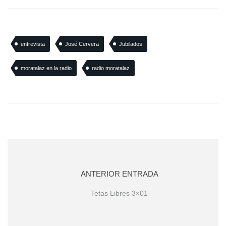
entrevista
José Cervera
Jubilados
moratalaz en la radio
radio moratalaz
ANTERIOR ENTRADA
Tetas Libres 3×01