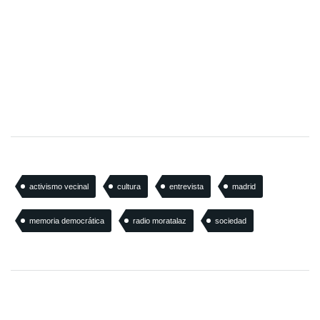
activismo vecinal
cultura
entrevista
madrid
memoria democrática
radio moratalaz
sociedad