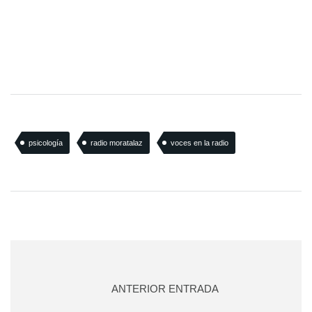
psicología
radio moratalaz
voces en la radio
ANTERIOR ENTRADA