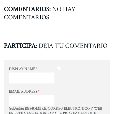
COMENTARIOS:
NO HAY
COMENTARIOS
PARTICIPA:
DEJA TU COMENTARIO
DISPLAY NAME
*
EMAIL ADDRESS
*
GUARDA MI NOMBRE, CORREO ELECTRÓNICO Y WEB
(will not be shared)
EN ESTE NAVEGADOR PARA LA PRÓXIMA VEZ QUE