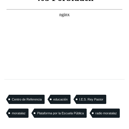
Centro de Referencia
educación
I.E.S. Rey Pastor
moratalaz
Plataforma por la Escuela Pública
radio moratalaz