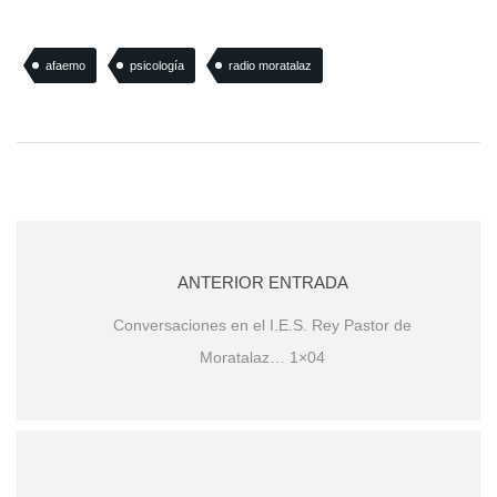
afaemo
psicología
radio moratalaz
ANTERIOR ENTRADA
Conversaciones en el I.E.S. Rey Pastor de
Moratalaz… 1×04