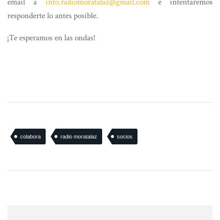
email a
info.radiomoratalaz@gmail.com
e intentaremos
responderte lo antes posible.
¡Te esperamos en las ondas!
colabora
radio moratalaz
socios