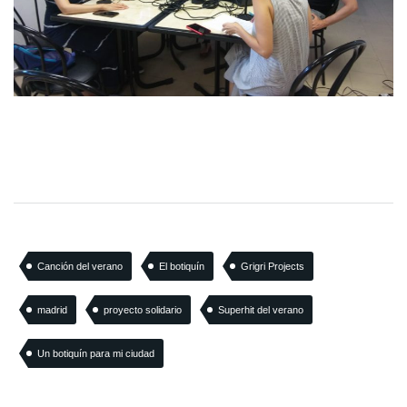
Canción del verano
El botiquín
Grigri Projects
madrid
proyecto solidario
Superhit del verano
Un botiquín para mi ciudad